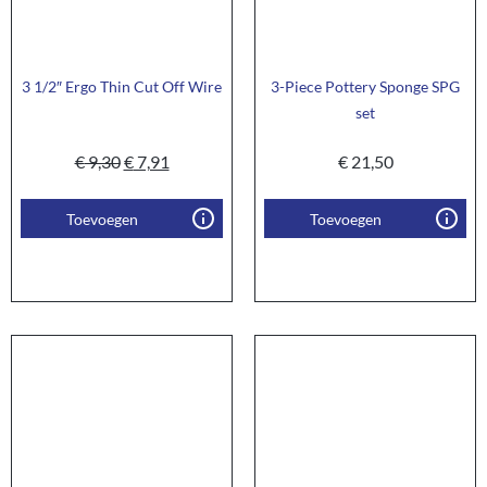
3 1/2″ Ergo Thin Cut Off Wire
3-Piece Pottery Sponge SPG
set
€
9,30
€
7,91
€
21,50
Toevoegen
Toevoegen