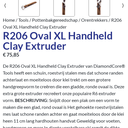
Home
/
Tools
/
Pottenbakgereedschap
/
Orentrekkers
/ R206
Oval XL Handheld Clay Extruder
R206 Oval XL Handheld
Clay Extruder
€
75,85
De R206 Oval XL Handheld Clay Extruder van DiamondCore®
Tools heeft een schuin, roestvrij stalen mes dat schone randen
achterlaat en moeiteloos door klei trekt om een grotere
handgreepvorm te creëren die een gladde, ronde ovaal is. Deze
extra grote extruder recreëert onze populaire R6 extruder
vorm.
BESCHRIJVING:
Snijdt door een plak om een vorm te
maken die een glad, rond ovaal is Het gehoekte roestvrijstalen
mes laat schone randen achter en gaat moeiteloos door de klei
heen 11 cm lang hardhouten handvat Geweldig voor voeten,
handgrepen en meer In diepte verstelbare ski regelt de dikte