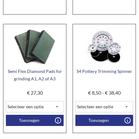
Semi Flex Diamond Pads for
S4 Pottery Trimming Spinner
grinding A1, A2 of A3
€
27,30
€
8,50
-
€
38,40
Toevoegen
Toevoegen