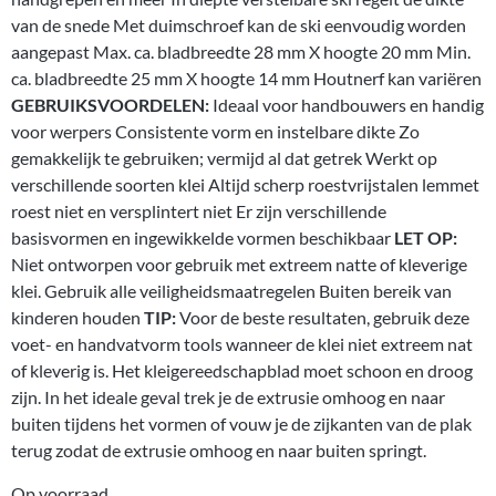
van de snede Met duimschroef kan de ski eenvoudig worden
aangepast Max. ca. bladbreedte 28 mm X hoogte 20 mm Min.
ca. bladbreedte 25 mm X hoogte 14 mm Houtnerf kan variëren
GEBRUIKSVOORDELEN:
Ideaal voor handbouwers en handig
voor werpers Consistente vorm en instelbare dikte Zo
gemakkelijk te gebruiken; vermijd al dat getrek Werkt op
verschillende soorten klei Altijd scherp roestvrijstalen lemmet
roest niet en versplintert niet Er zijn verschillende
basisvormen en ingewikkelde vormen beschikbaar
LET OP:
Niet ontworpen voor gebruik met extreem natte of kleverige
klei. Gebruik alle veiligheidsmaatregelen Buiten bereik van
kinderen houden
TIP:
Voor de beste resultaten, gebruik deze
voet- en handvatvorm tools wanneer de klei niet extreem nat
of kleverig is. Het kleigereedschapblad moet schoon en droog
zijn. In het ideale geval trek je de extrusie omhoog en naar
buiten tijdens het vormen of vouw je de zijkanten van de plak
terug zodat de extrusie omhoog en naar buiten springt.
Op voorraad