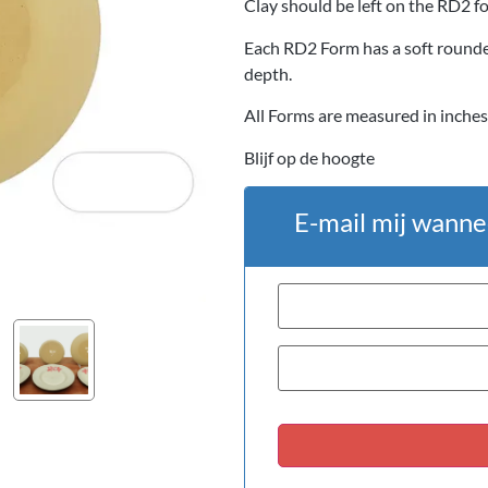
Clay should be left on the RD2 for
Each RD2 Form has a soft rounded
depth.
All Forms are measured in inches
Blijf op de hoogte
E-mail mij wanne