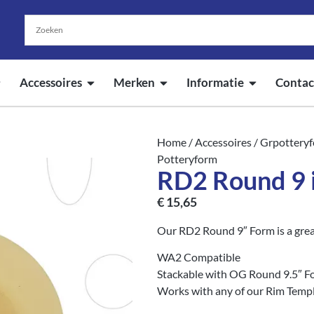
Accessoires
Merken
Informatie
Contac
Home
/
Accessoires
/
Grpottery
Potteryform
RD2 Round 9 
€
15,65
Our RD2 Round 9″ Form is a great 
WA2 Compatible
Stackable with OG Round 9.5″ F
Works with any of our Rim Templa