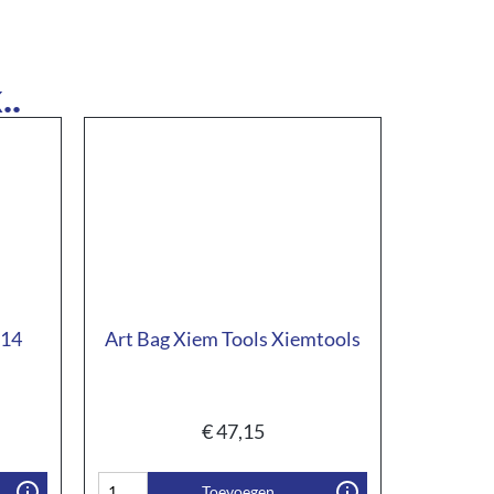
..
 14
Art Bag Xiem Tools Xiemtools
€
47,15
Toevoegen