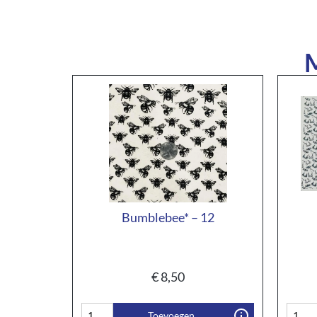
M
Bumblebee* – 12
€
8,50
Toevoegen