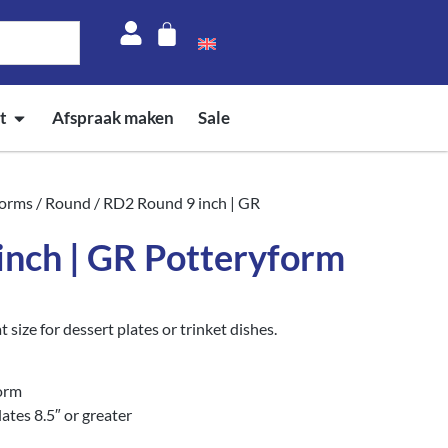
t
Afspraak maken
Sale
forms
/
Round
/ RD2 Round 9 inch | GR
inch | GR Potteryform
size for dessert plates or trinket dishes.
orm
tes 8.5″ or greater