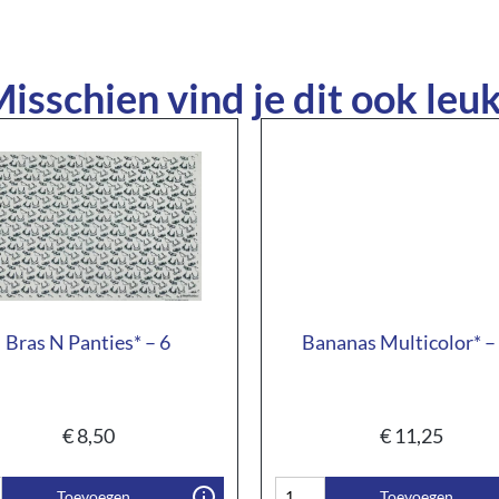
isschien vind je dit ook leuk
Bras N Panties* – 6
Bananas Multicolor* –
€
8,50
€
11,25
Toevoegen
Toevoegen