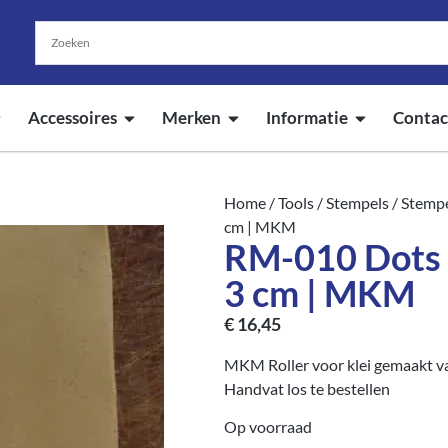
Accessoires
Merken
Informatie
Contac
Home
/
Tools
/
Stempels
/
Stempe
cm | MKM
RM-010 Dots 
3 cm | MKM
€
16,45
MKM Roller voor klei gemaakt v
Handvat los te bestellen
Op voorraad