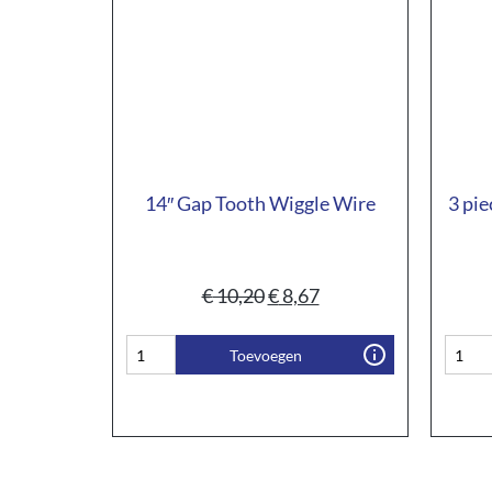
14″ Gap Tooth Wiggle Wire
3 pie
€
10,20
€
8,67
Toevoegen