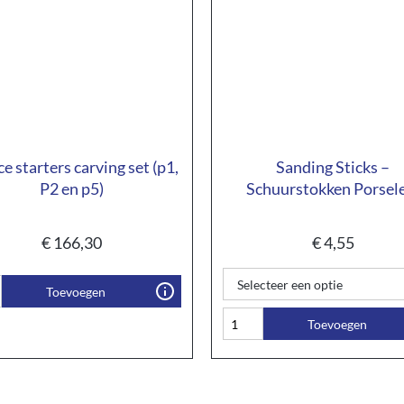
ce starters carving set (p1,
Sanding Sticks –
P2 en p5)
Schuurstokken Porsel
€
166,30
€
4,55
Toevoegen
Toevoegen