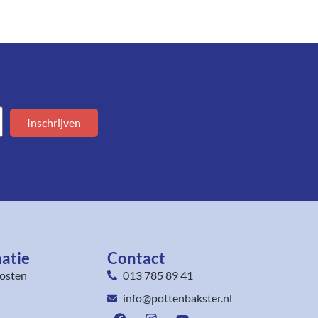
Inschrijven
atie
Contact
osten
013 785 89 41
info@pottenbakster.nl