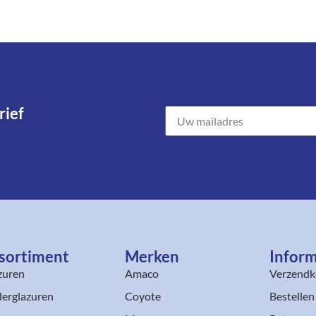
ief​
sortiment​
Merken
Inform
zuren
Amaco
Verzendk
erglazuren
Coyote
Bestellen