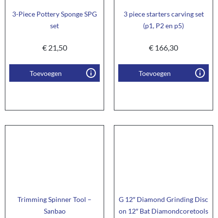
3-Piece Pottery Sponge SPG
3 piece starters carving set
set
(p1, P2 en p5)
€
21,50
€
166,30
Toevoegen
Toevoegen
Trimming Spinner Tool –
G 12″ Diamond Grinding Disc
Sanbao
on 12″ Bat Diamondcoretools