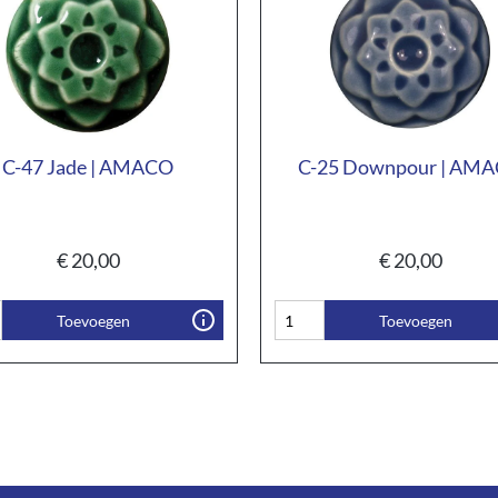
C-47 Jade | AMACO
C-25 Downpour | AM
€
20,00
€
20,00
Toevoegen
Toevoegen