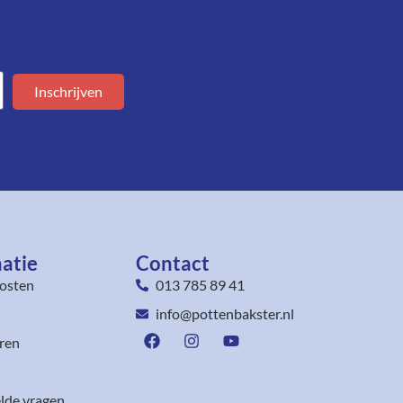
Inschrijven
atie
Contact
osten
013 785 89 41
info@pottenbakster.nl
ren
lde vragen