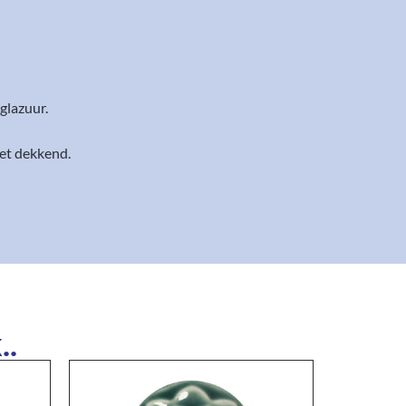
glazuur.
et dekkend.
..