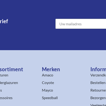
ief​
sortiment​
Merken
Inform
zuren
Amaco
Verzendk
erglazuren
Coyote
Bestellen
ls
Mayco
Retourne
essoires
Speedball
Bezorgen
Veelgeste