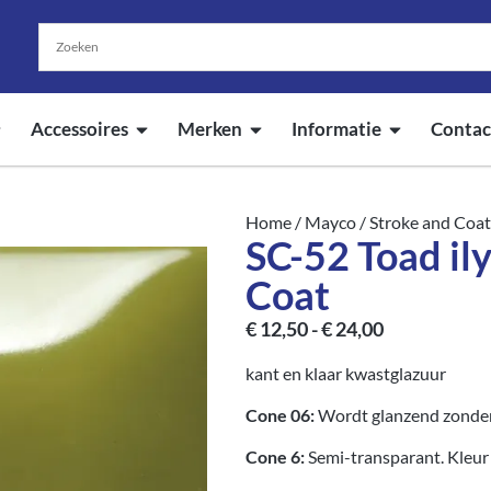
Accessoires
Merken
Informatie
Contac
Home
/
Mayco
/
Stroke and Coat
SC-52 Toad ily
Coat
€
12,50
-
€
24,00
kant en klaar kwastglazuur
Cone 06:
Wordt glanzend zonder
Cone 6:
Semi-transparant. Kleur w