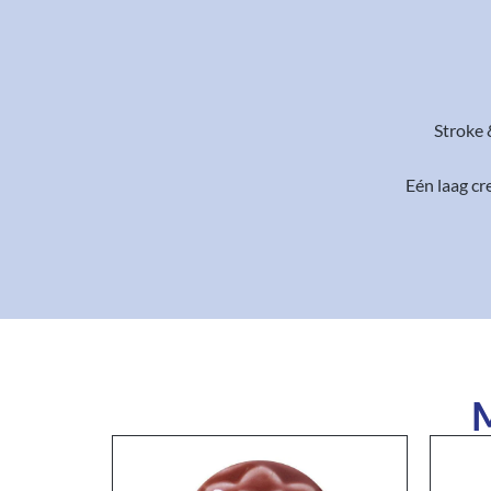
Stroke 
Eén laag c
M