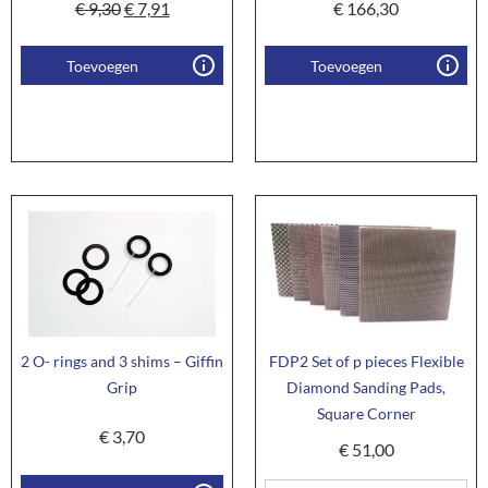
€
9,30
€
7,91
€
166,30
Toevoegen
Toevoegen
2 O- rings and 3 shims – Giffin
FDP2 Set of p pieces Flexible
Grip
Diamond Sanding Pads,
Square Corner
€
3,70
€
51,00