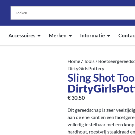
Accessoires
Merken
Informatie
Contac
Home
/
Tools
/
Boetseergereeds
DirtyGirlsPottery
Sling Shot Too
DirtyGirlsPot
€
30,50
Dit gereedschap is zeer veelzij
aan de ene kant en een facetger
volledig instelbaar met een knop
hardhout, roestvrij staaldraad e