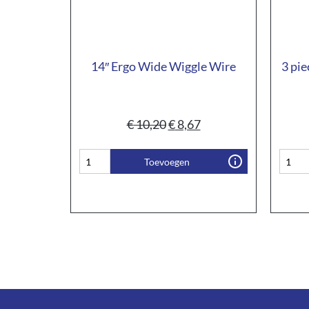
14″ Ergo Wide Wiggle Wire
3 pie
€
10,20
€
8,67
Toevoegen