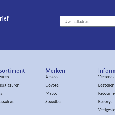
ief​
sortiment​
Merken
Inform
zuren
Amaco
Verzendk
erglazuren
Coyote
Bestellen
ls
Mayco
Retourne
essoires
Speedball
Bezorgen
Veelgeste