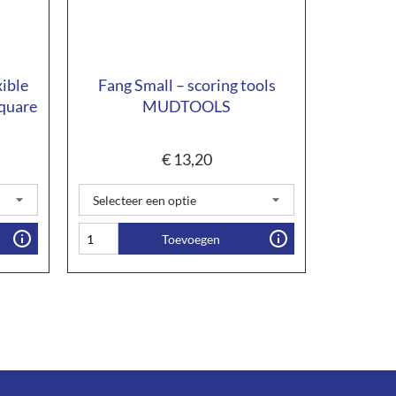
xible
Fang Small – scoring tools
quare
MUDTOOLS
€
13,20
Toevoegen