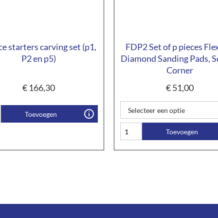
ce starters carving set (p1,
FDP2 Set of p pieces Fle
P2 en p5)
Diamond Sanding Pads, S
Corner
€
166,30
€
51,00
Toevoegen
Toevoegen