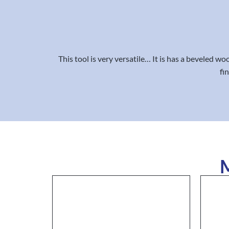
This tool is very versatile… It is has a beveled w
fi
M