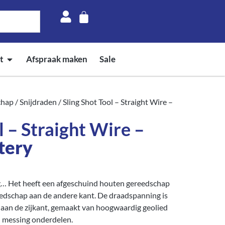
t
Afspraak maken
Sale
chap
/
Snijdraden
/ Sling Shot Tool – Straight Wire –
l – Straight Wire –
tery
dig… Het heeft een afgeschuind houten gereedschap
eedschap aan de andere kant. De draadspanning is
 aan de zijkant, gemaakt van hoogwaardig geolied
n messing onderdelen.