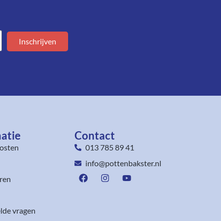
Inschrijven
atie
Contact
osten
013 785 89 41
info@pottenbakster.nl
ren
lde vragen