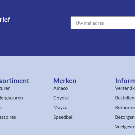
ief​
sortiment​
Merken
Inform
zuren
Amaco
Verzendk
erglazuren
Coyote
Bestellen
ls
Mayco
Retourne
essoires
Speedball
Bezorgen
Veelgeste