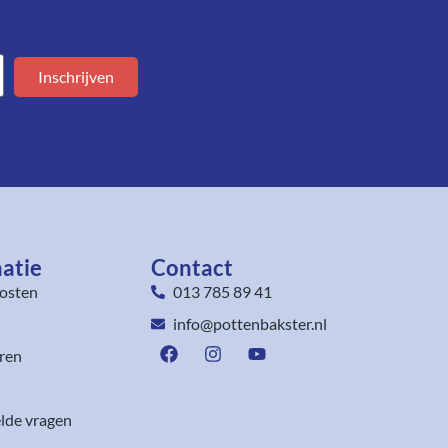
Inschrijven
atie
Contact
osten
013 785 89 41
info@pottenbakster.nl
ren
lde vragen