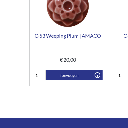
C-53 Weeping Plum | AMACO
C
€
20,00
Toevoegen