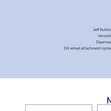
Jeff Rottm
Verschi
Daarnaas
Dit wheel attachment systee
M