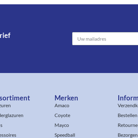
ief​
sortiment​
Merken
Inform
zuren
Amaco
Verzendk
erglazuren
Coyote
Bestellen
ls
Mayco
Retourne
essoires
Speedball
Bezorgen