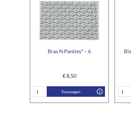
Bras N Panties* – 6
Bl
€
8,50
Toevoegen