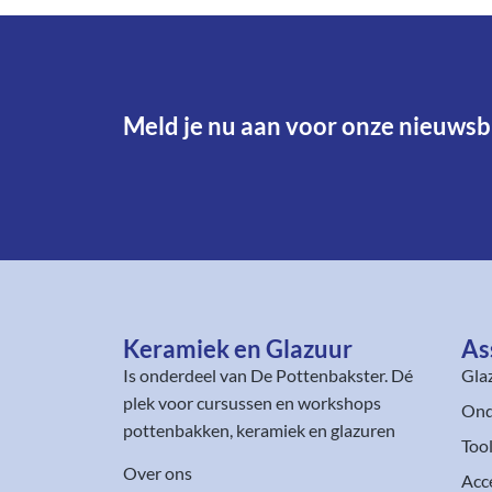
Meld je nu aan voor onze nieuwsbr
Keramiek en Glazuur​
As
Is onderdeel van
De Pottenbakster
. Dé
Gla
plek voor cursussen en workshops
Ond
pottenbakken, keramiek en glazuren
Too
Over ons
Acc