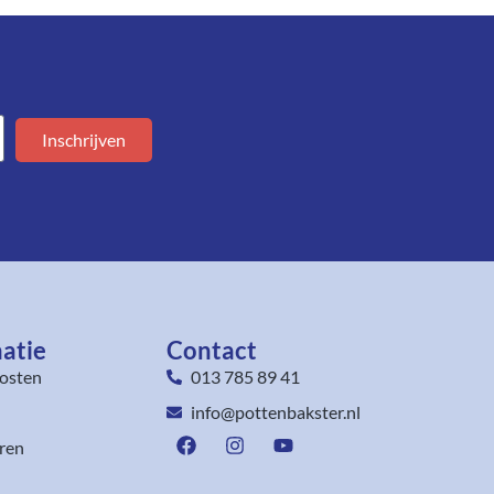
Inschrijven
atie
Contact
osten
013 785 89 41
info@pottenbakster.nl
ren