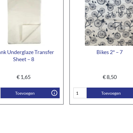
ank Underglaze Transfer
Bikes 2* – 7
Sheet – 8
€
1,65
€
8,50
Toevoegen
Toevoegen