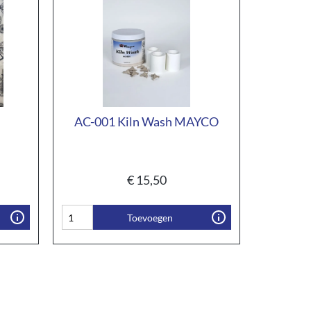
AC-001 Kiln Wash MAYCO
€
15,50
Toevoegen