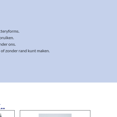
tteryforms.
bruiken.
nder ons.
t of zonder rand kunt maken.
..