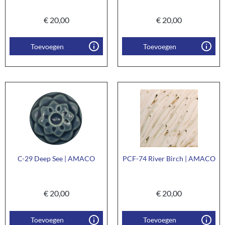
€
20,00
€
20,00
Toevoegen
Toevoegen
C-29 Deep See | AMACO
PCF-74 River Birch | AMACO
€
20,00
€
20,00
Toevoegen
Toevoegen