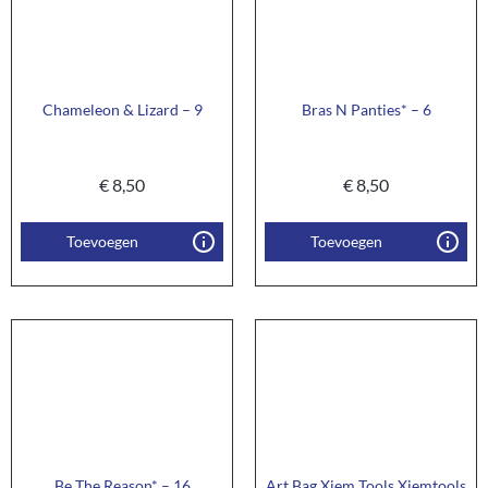
Chameleon & Lizard – 9
Bras N Panties* – 6
€
8,50
€
8,50
Toevoegen
Toevoegen
Be The Reason* – 16
Art Bag Xiem Tools Xiemtools