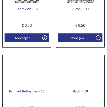
Cat Mystic* – 9
Buoys* – 11
€
8,50
€
8,50
Toevoegen
Toevoegen
Brilliant Butterflies – 12
Bats* – 18