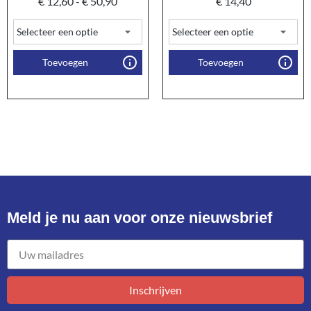
€
12,60
-
€
50,90
€
14,40
Toevoegen
Toevoegen
Meld je nu aan voor onze nieuwsbrief​
Inschrijven