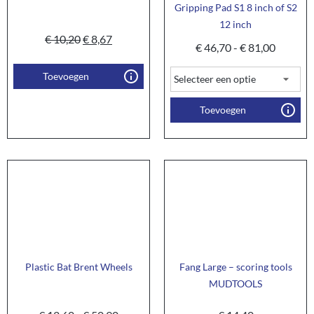
Gripping Pad S1 8 inch of S2
12 inch
€
10,20
€
8,67
€
46,70
-
€
81,00
Toevoegen
Toevoegen
Plastic Bat Brent Wheels
Fang Large – scoring tools
MUDTOOLS