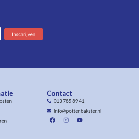
Inschrijven
atie
Contact
osten
013 785 89 41
info@pottenbakster.nl
ren