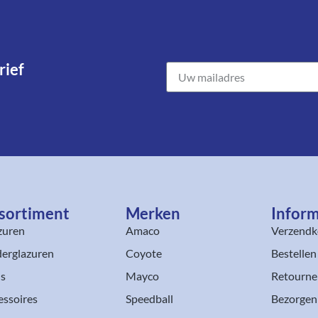
ief​
sortiment​
Merken
Inform
zuren
Amaco
Verzendk
erglazuren
Coyote
Bestellen
ls
Mayco
Retourne
essoires
Speedball
Bezorgen