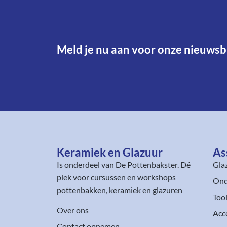
Meld je nu aan voor onze nieuwsbr
Keramiek en Glazuur​
As
Is onderdeel van
De Pottenbakster
. Dé
Gla
plek voor cursussen en workshops
Ond
pottenbakken, keramiek en glazuren
Too
Over ons
Acc
Contact opnemen