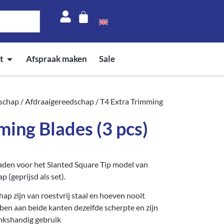
t
Afspraak maken
Sale
schap
/
Afdraaigereedschap
/ T4 Extra Trimming
ming Blades (3 pcs)
bladen voor het Slanted Square Tip model van
(geprijsd als set).
p zijn van roestvrij staal en hoeven nooit
en aan beide kanten dezelfde scherpte en zijn
inkshandig gebruik