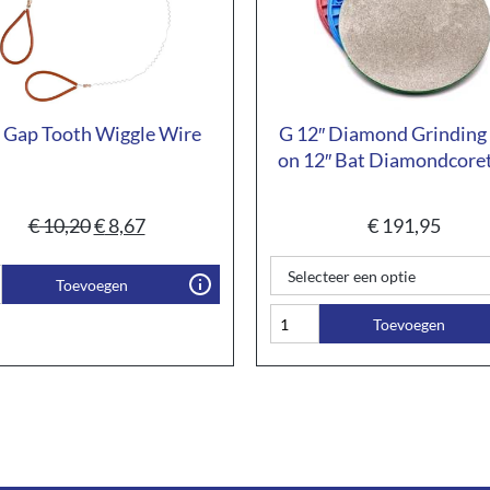
 Gap Tooth Wiggle Wire
G 12″ Diamond Grinding
on 12″ Bat Diamondcore
€
10,20
€
8,67
€
191,95
Toevoegen
Toevoegen