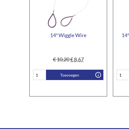
14″ Wiggle Wire
14″
€
10,20
€
8,67
Toevoegen