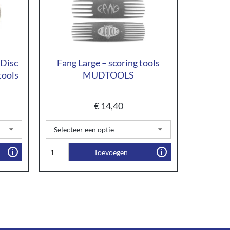
 Disc
Fang Large – scoring tools
tools
MUDTOOLS
€
14,40
Toevoegen