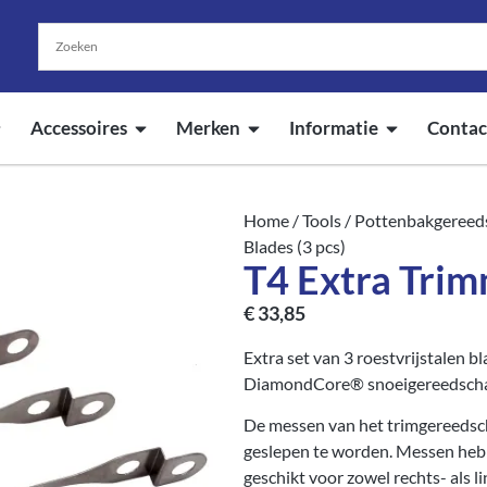
Accessoires
Merken
Informatie
Contac
Home
/
Tools
/
Pottenbakgereed
Blades (3 pcs)
T4 Extra Trim
€
33,85
Extra set van 3 roestvrijstalen 
DiamondCore® snoeigereedschap 
De messen van het trimgereedscha
geslepen te worden. Messen hebb
geschikt voor zowel rechts- als l