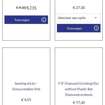
€
9,30
€
7,91
€
27,30
Toevoegen
Toevoegen
Sanding sticks –
F 8″ Diamond Grinding Disc
Schuurstokken Klei
without Plastic Bat
Diamondcoretools
€
4,55
€
77,30