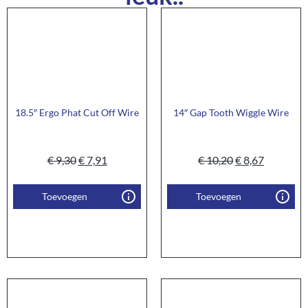
18.5″ Ergo Phat Cut Off Wire
14″ Gap Tooth Wiggle Wire
€
9,30
€
7,91
€
10,20
€
8,67
Toevoegen
Toevoegen