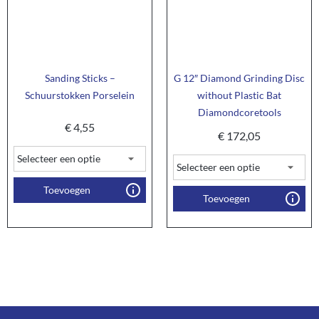
Sanding Sticks –
G 12″ Diamond Grinding Disc
Schuurstokken Porselein
without Plastic Bat
Diamondcoretools
€
4,55
€
172,05
Toevoegen
Toevoegen