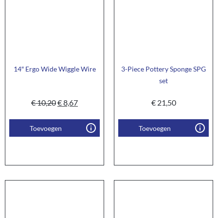
14″ Ergo Wide Wiggle Wire
3-Piece Pottery Sponge SPG
set
€
10,20
€
8,67
€
21,50
Toevoegen
Toevoegen