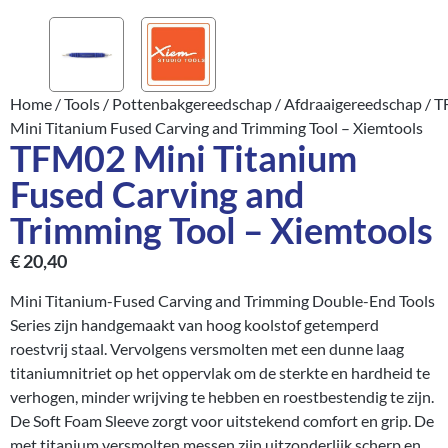
Home
/
Tools
/
Pottenbakgereedschap
/
Afdraaigereedschap
/ 
Mini Titanium Fused Carving and Trimming Tool – Xiemtools
TFM02 Mini Titanium
Fused Carving and
Trimming Tool – Xiemtools
€
20,40
Mini Titanium-Fused Carving and Trimming Double-End Tools
Series zijn handgemaakt van hoog koolstof getemperd
roestvrij staal. Vervolgens versmolten met een dunne laag
titaniumnitriet op het oppervlak om de sterkte en hardheid te
verhogen, minder wrijving te hebben en roestbestendig te zijn.
De Soft Foam Sleeve zorgt voor uitstekend comfort en grip. De
met titanium versmolten messen zijn uitzonderlijk scherp en