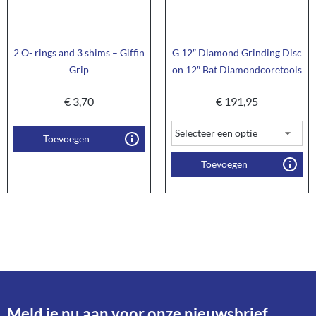
2 O- rings and 3 shims – Giffin
G 12″ Diamond Grinding Disc
Grip
on 12″ Bat Diamondcoretools
€
3,70
€
191,95
Toevoegen
Toevoegen
Meld je nu aan voor onze nieuwsbrief​