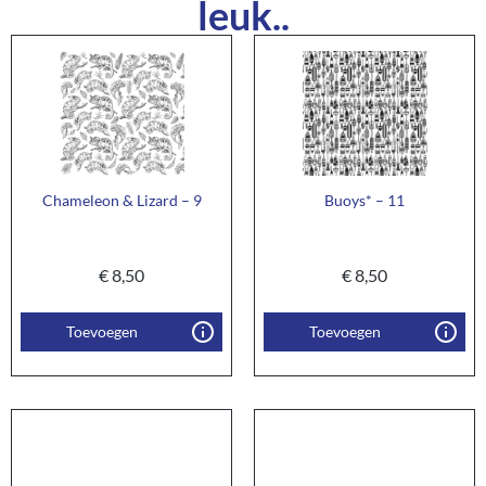
leuk..
Chameleon & Lizard – 9
Buoys* – 11
€
8,50
€
8,50
Toevoegen
Toevoegen