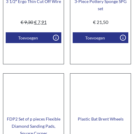
3 1/2″ Ergo Thin Cut Off Wire
3-Piece Pottery Sponge SPG
set
€
9,30
€
7,91
€
21,50
Toevoegen
Toevoegen
FDP2 Set of p pieces Flexible
Plastic Bat Brent Wheels
Diamond Sanding Pads,
Square Corner