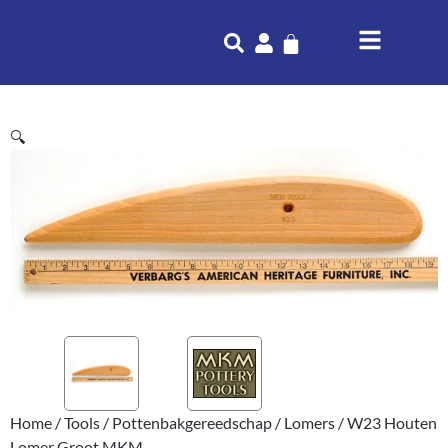
🔍
Home
/
Tools
/
Pottenbakgereedschap
/
Lomers
/ W23 Houten
Lomer Groot MKM