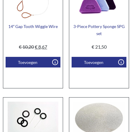
14″ Gap Tooth Wiggle Wire
3-Piece Pottery Sponge SPG
set
€
10,20
€
8,67
€
21,50
Toevoegen
Toevoegen