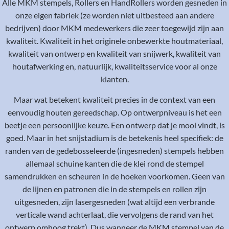
Alle MKM stempels, Rollers en HandRollers worden gesneden in
onze eigen fabriek (ze worden niet uitbesteed aan andere
bedrijven) door MKM medewerkers die zeer toegewijd zijn aan
kwaliteit. Kwaliteit in het originele onbewerkte houtmateriaal,
kwaliteit van ontwerp en kwaliteit van snijwerk, kwaliteit van
houtafwerking en, natuurlijk, kwaliteitsservice voor al onze
klanten.
Maar wat betekent kwaliteit precies in de context van een
eenvoudig houten gereedschap. Op ontwerpniveau is het een
beetje een persoonlijke keuze. Een ontwerp dat je mooi vindt, is
goed. Maar in het snijstadium is de betekenis heel specifiek: de
randen van de gedebosseleerde (ingesneden) stempels hebben
allemaal schuine kanten die de klei rond de stempel
samendrukken en scheuren in de hoeken voorkomen. Geen van
de lijnen en patronen die in de stempels en rollen zijn
uitgesneden, zijn lasergesneden (wat altijd een verbrande
verticale wand achterlaat, die vervolgens de rand van het
ontwerp omhoog trekt). Dus wanneer de MKM stempel van de