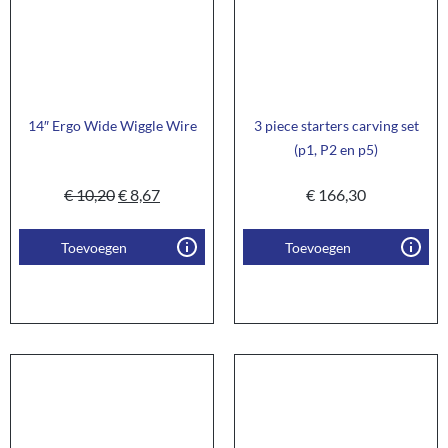
14″ Ergo Wide Wiggle Wire
3 piece starters carving set
(p1, P2 en p5)
€
10,20
€
8,67
€
166,30
Toevoegen
Toevoegen