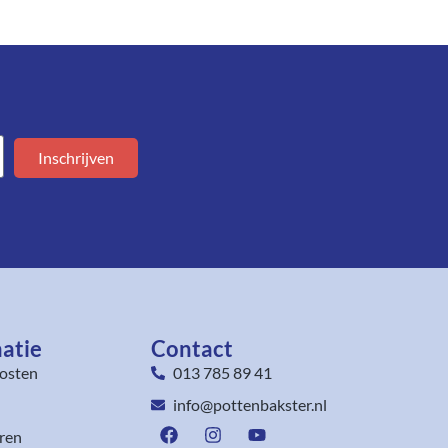
Inschrijven
atie
Contact
osten
013 785 89 41
info@pottenbakster.nl
ren