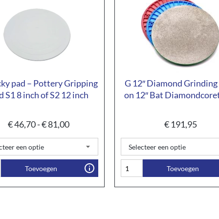
cky pad – Pottery Gripping
G 12″ Diamond Grinding
d S1 8 inch of S2 12 inch
on 12″ Bat Diamondcore
€
46,70
-
€
81,00
€
191,95
Toevoegen
Toevoegen