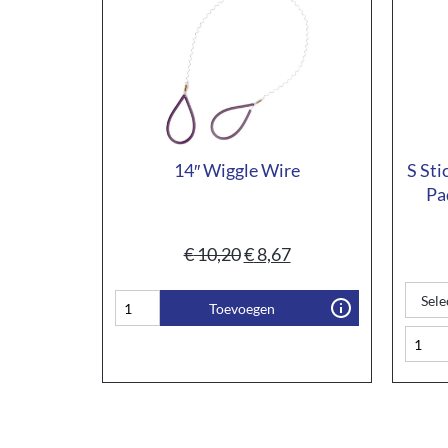
14″ Wiggle Wire
S Sti
Pa
€
10,20
€
8,67
Toevoegen