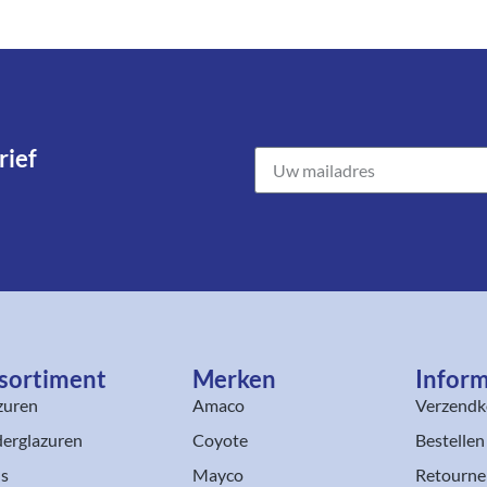
ief​
sortiment​
Merken
Inform
zuren
Amaco
Verzendk
erglazuren
Coyote
Bestellen
ls
Mayco
Retourne