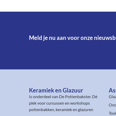
Meld je nu aan voor onze nieuwsbr
Keramiek en Glazuur​
As
Is onderdeel van
De Pottenbakster
. Dé
Gla
plek voor cursussen en workshops
Ond
pottenbakken, keramiek en glazuren
Too