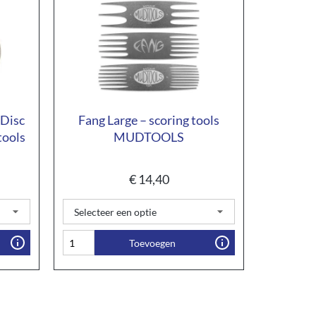
 Disc
Fang Large – scoring tools
tools
MUDTOOLS
€
14,40
Toevoegen