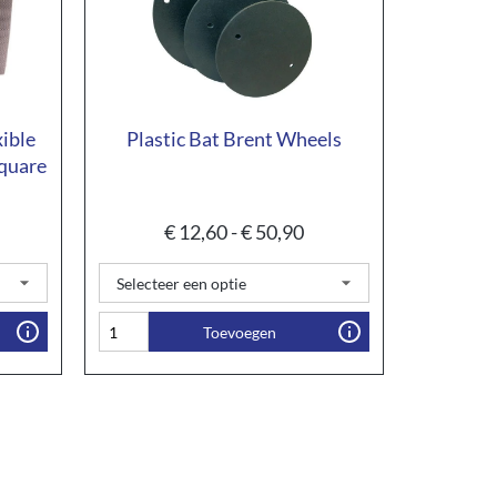
xible
Plastic Bat Brent Wheels
quare
€
12,60
-
€
50,90
Toevoegen