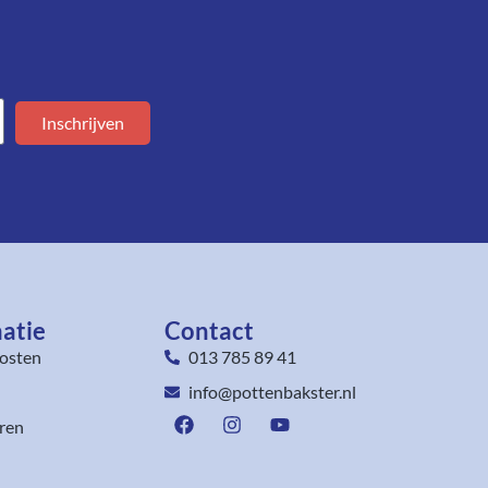
Inschrijven
atie
Contact
osten
013 785 89 41
info@pottenbakster.nl
ren