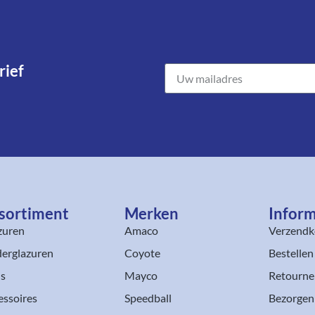
ief​
sortiment​
Merken
Inform
zuren
Amaco
Verzendk
erglazuren
Coyote
Bestellen
ls
Mayco
Retourne
essoires
Speedball
Bezorgen