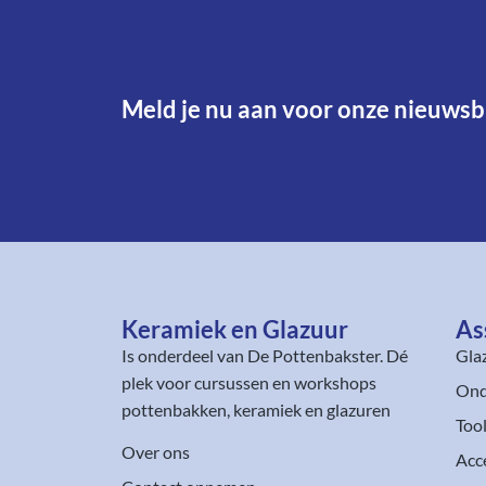
Meld je nu aan voor onze nieuwsbr
Keramiek en Glazuur​
As
Is onderdeel van
De Pottenbakster
. Dé
Gla
plek voor cursussen en workshops
Ond
pottenbakken, keramiek en glazuren
Too
Over ons
Acc