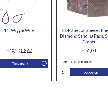
14″ Wiggle Wire
FDP2 Set of p pieces Fle
Diamond Sanding Pads, S
Corner
€
10,20
€
8,67
€
51,00
Toevoegen
Toevoegen