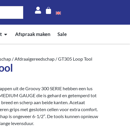
t
Afspraak maken
Sale
schap
/
Afdraaigereedschap
/ GT305 Loop Tool
ool
ppen uit de Groovy 300 SERIE hebben een lus
n MEDIUM GAUGE die is gehard en getemperd tot
¼” breed en scherp aan beide kanten. Acetaat
n grips met gesloten cellen voor extra comfort.
schap is ongeveer 6-1/2″. De tools kunnen opnieuw
lange levensduur.