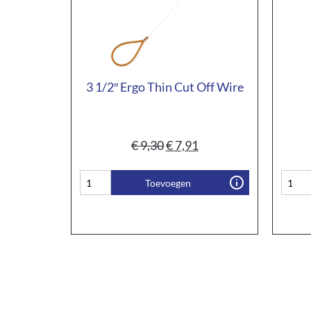
3 1/2″ Ergo Thin Cut Off Wire
€
9,30
€
7,91
Toevoegen