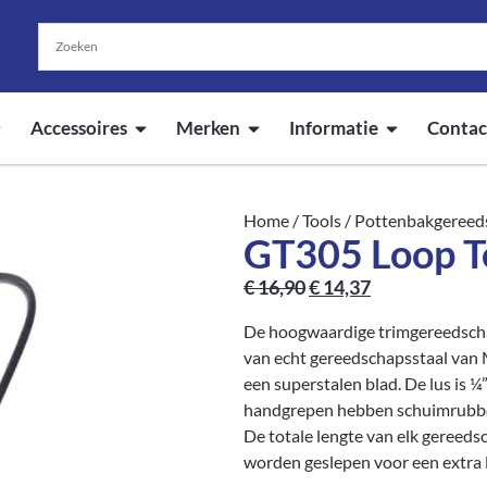
Accessoires
Merken
Informatie
Contac
Home
/
Tools
/
Pottenbakgereed
GT305 Loop T
€
16,90
€
14,37
De hoogwaardige trimgereedscha
van echt gereedschapsstaal va
een superstalen blad. De lus is 
handgrepen hebben schuimrubbere
De totale lengte van elk gereed
worden geslepen voor een extra 