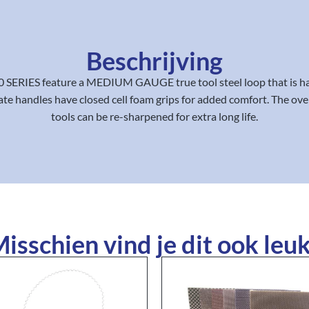
Beschrijving
0 SERIES feature a MEDIUM GAUGE true tool steel loop that is ha
te handles have closed cell foam grips for added comfort. The over
tools can be re-sharpened for extra long life.
isschien vind je dit ook leuk