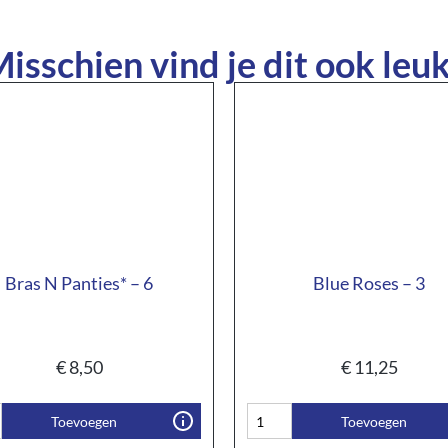
isschien vind je dit ook leuk
Bras N Panties* – 6
Blue Roses – 3
€
8,50
€
11,25
Toevoegen
Toevoegen