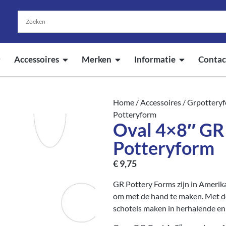
Accessoires
Merken
Informatie
Contac
Home
/
Accessoires
/
Grpottery
Potteryform
Oval 4×8″ GR
Potteryform
€
9,75
GR Pottery Forms zijn in Amerik
om met de hand te maken. Met d
schotels maken in herhalende en