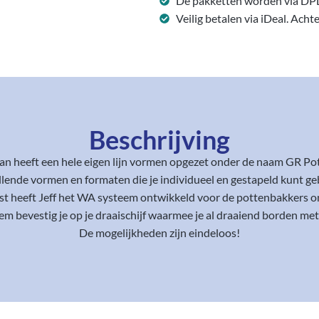
De pakketten worden via DP
Veilig betalen via iDeal. Acht
Beschrijving
an heeft een hele eigen lijn vormen opgezet onder de naam GR Po
llende vormen en formaten die je individueel en gestapeld kunt ge
t heeft Jeff het WA systeem ontwikkeld voor de pottenbakkers o
m bevestig je op je draaischijf waarmee je al draaiend borden me
De mogelijkheden zijn eindeloos!