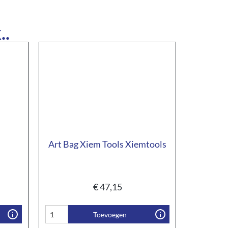
..
Art Bag Xiem Tools Xiemtools
€
47,15
Toevoegen