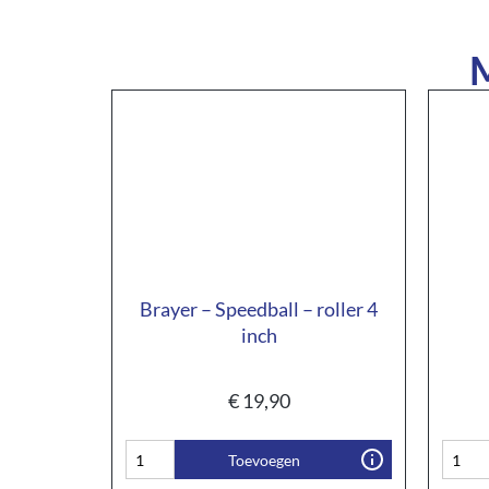
M
Brayer – Speedball – roller 4
inch
€
19,90
Toevoegen