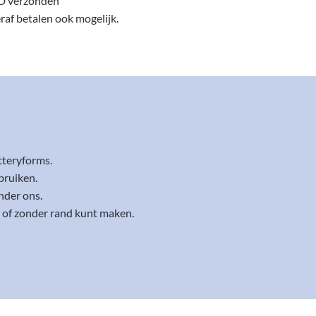
D verzonden
eraf betalen ook mogelijk.
tteryforms.
bruiken.
nder ons.
t of zonder rand kunt maken.