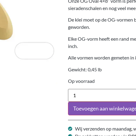
Onze OG Oval 4×8″ vorm is perfe
sieradenschalen en nog veel mee
De klei moet op de OG-vormen bli
geworden.
Elke OG-vorm heeft een rand met
inch.
Alle vormen worden gemeten in 
Gewicht: 0,45 lb
Op voorraad
Toevoegen aan winkelwag
Wij verzenden op maandag, w