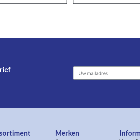
ief​
sortiment​
Merken
Inform