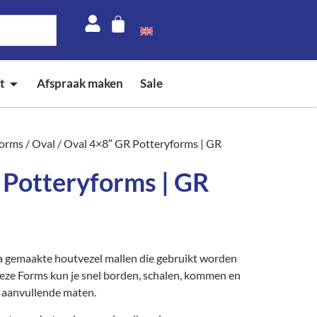
t
Afspraak maken
Sale
forms
/
Oval
/ Oval 4×8″ GR Potteryforms | GR
 Potteryforms | GR
a gemaakte houtvezel mallen die gebruikt worden
eze Forms kun je snel borden, schalen, kommen en
 aanvullende maten.