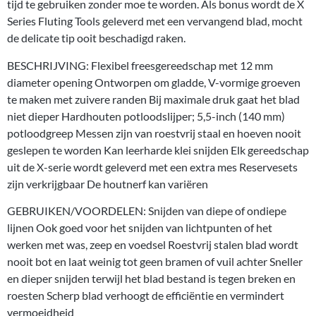
tijd te gebruiken zonder moe te worden. Als bonus wordt de X
Series Fluting Tools geleverd met een vervangend blad, mocht
de delicate tip ooit beschadigd raken.
BESCHRIJVING: Flexibel freesgereedschap met 12 mm
diameter opening Ontworpen om gladde, V-vormige groeven
te maken met zuivere randen Bij maximale druk gaat het blad
niet dieper Hardhouten potloodslijper; 5,5-inch (140 mm)
potloodgreep Messen zijn van roestvrij staal en hoeven nooit
geslepen te worden Kan leerharde klei snijden Elk gereedschap
uit de X-serie wordt geleverd met een extra mes Reservesets
zijn verkrijgbaar De houtnerf kan variëren
GEBRUIKEN/VOORDELEN: Snijden van diepe of ondiepe
lijnen Ook goed voor het snijden van lichtpunten of het
werken met was, zeep en voedsel Roestvrij stalen blad wordt
nooit bot en laat weinig tot geen bramen of vuil achter Sneller
en dieper snijden terwijl het blad bestand is tegen breken en
roesten Scherp blad verhoogt de efficiëntie en vermindert
vermoeidheid