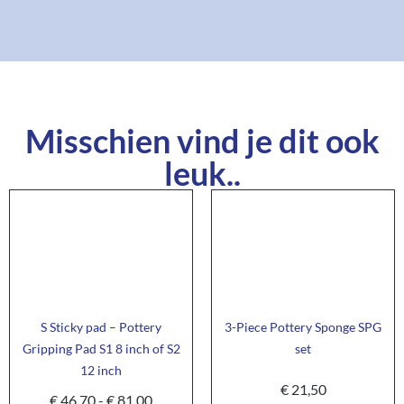
Misschien vind je dit ook
leuk..
S Sticky pad – Pottery
3-Piece Pottery Sponge SPG
Gripping Pad S1 8 inch of S2
set
12 inch
€
21,50
€
46,70
-
€
81,00